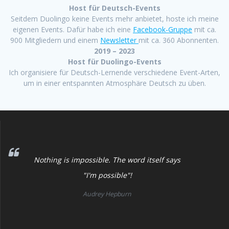
Host für Deutsch-Events
Seitdem Duolingo keine Events mehr anbietet, hoste ich meine
eigenen Events. Dafür habe ich eine
Facebook-Gruppe
mit ca.
900 Mitgliedern und einem
Newsletter
mit ca. 360 Abonnenten.
2019 – 2023
Host für Duolingo-Events
Ich organisiere für Deutsch-Lernende verschiedene Event-Arten,
um in einer entspannten Atmosphäre Deutsch zu üben.
Nothing is impossible. The word itself says
"I'm possible"!
Audrey Hepburn