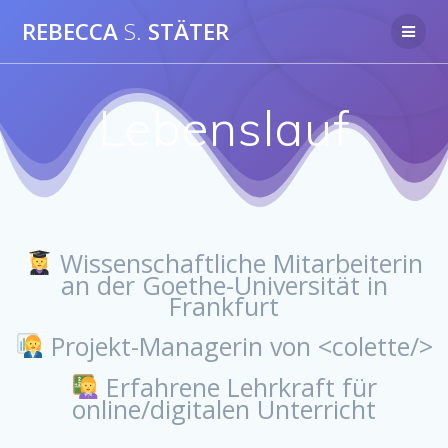
Zum
REBECCA
S.
STÄTER
Inhalt
springen
Lebenslauf
Wissenschaftliche Mitarbeiterin
an der Goethe-Universität in
Frankfurt
Projekt-Managerin von <colette/>
Erfahrene Lehrkraft für
online/digitalen Unterricht